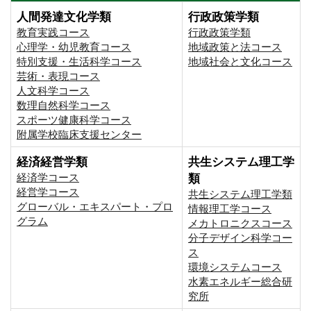
人間発達文化学類
行政政策学類
教育実践コース
行政政策学類
心理学・幼児教育コース
地域政策と法コース
特別支援・生活科学コース
地域社会と文化コース
芸術・表現コース
人文科学コース
数理自然科学コース
スポーツ健康科学コース
附属学校臨床支援センター
経済経営学類
共生システム理工学
経済学コース
類
経営学コース
共生システム理工学類
グローバル・エキスパート・プロ
情報理工学コース
グラム
メカトロニクスコース
分子デザイン科学コー
ス
環境システムコース
⽔素エネルギー総合研
究所