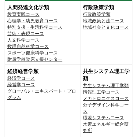
人間発達文化学類
行政政策学類
教育実践コース
行政政策学類
心理学・幼児教育コース
地域政策と法コース
特別支援・生活科学コース
地域社会と文化コース
芸術・表現コース
人文科学コース
数理自然科学コース
スポーツ健康科学コース
附属学校臨床支援センター
経済経営学類
共生システム理工学
経済学コース
類
経営学コース
共生システム理工学類
グローバル・エキスパート・プロ
情報理工学コース
グラム
メカトロニクスコース
分子デザイン科学コー
ス
環境システムコース
⽔素エネルギー総合研
究所