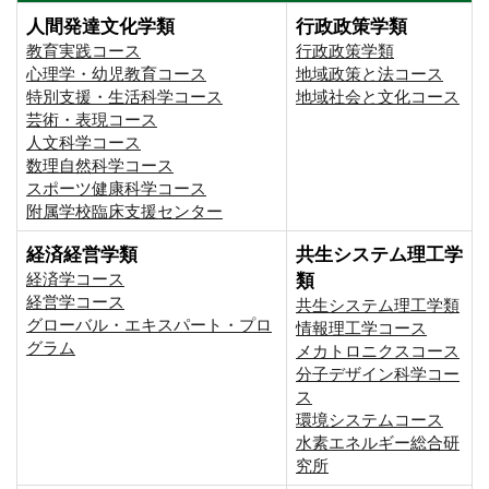
人間発達文化学類
行政政策学類
教育実践コース
行政政策学類
心理学・幼児教育コース
地域政策と法コース
特別支援・生活科学コース
地域社会と文化コース
芸術・表現コース
人文科学コース
数理自然科学コース
スポーツ健康科学コース
附属学校臨床支援センター
経済経営学類
共生システム理工学
経済学コース
類
経営学コース
共生システム理工学類
グローバル・エキスパート・プロ
情報理工学コース
グラム
メカトロニクスコース
分子デザイン科学コー
ス
環境システムコース
⽔素エネルギー総合研
究所