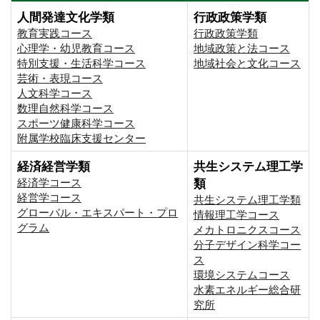
人間発達文化学類
行政政策学類
教育実践コース
行政政策学類
心理学・幼児教育コース
地域政策と法コース
特別支援・生活科学コース
地域社会と文化コース
芸術・表現コース
人文科学コース
数理自然科学コース
スポーツ健康科学コース
附属学校臨床支援センター
経済経営学類
共生システム理工学
経済学コース
類
経営学コース
共生システム理工学類
グローバル・エキスパート・プロ
情報理工学コース
グラム
メカトロニクスコース
分子デザイン科学コー
ス
環境システムコース
⽔素エネルギー総合研
究所