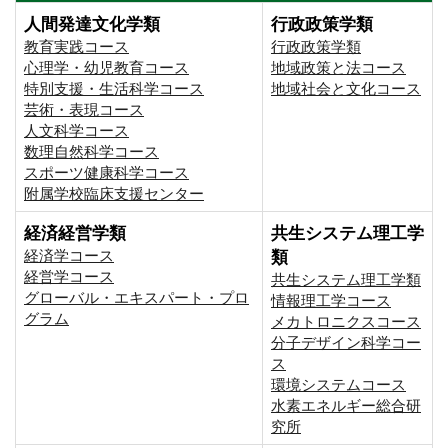
人間発達文化学類
行政政策学類
教育実践コース
行政政策学類
心理学・幼児教育コース
地域政策と法コース
特別支援・生活科学コース
地域社会と文化コース
芸術・表現コース
人文科学コース
数理自然科学コース
スポーツ健康科学コース
附属学校臨床支援センター
経済経営学類
共生システム理工学
経済学コース
類
経営学コース
共生システム理工学類
グローバル・エキスパート・プロ
情報理工学コース
グラム
メカトロニクスコース
分子デザイン科学コー
ス
環境システムコース
⽔素エネルギー総合研
究所