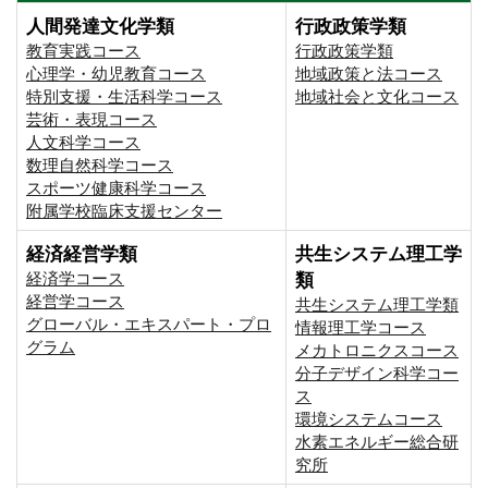
人間発達文化学類
行政政策学類
教育実践コース
行政政策学類
心理学・幼児教育コース
地域政策と法コース
特別支援・生活科学コース
地域社会と文化コース
芸術・表現コース
人文科学コース
数理自然科学コース
スポーツ健康科学コース
附属学校臨床支援センター
経済経営学類
共生システム理工学
経済学コース
類
経営学コース
共生システム理工学類
グローバル・エキスパート・プロ
情報理工学コース
グラム
メカトロニクスコース
分子デザイン科学コー
ス
環境システムコース
⽔素エネルギー総合研
究所