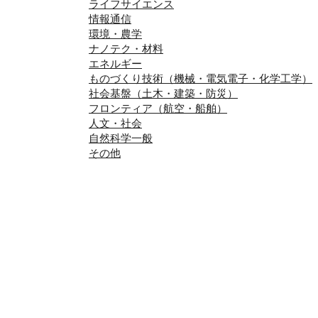
ライフサイエンス
情報通信
環境・農学
ナノテク・材料
エネルギー
ものづくり技術（機械・電気電子・化学工学）
社会基盤（土木・建築・防災）
フロンティア（航空・船舶）
人文・社会
自然科学一般
その他