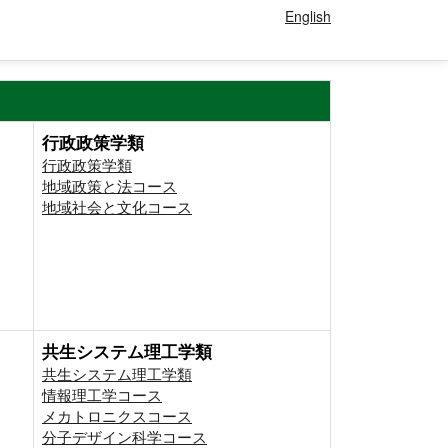
English
行政政策学類
行政政策学類
地域政策と法コース
地域社会と文化コース
共生システム理工学類
共生システム理工学類
情報理工学コース
メカトロニクスコース
分子デザイン科学コース