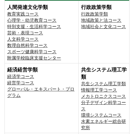
人間発達文化学類
行政政策学類
教育実践コース
行政政策学類
心理学・幼児教育コース
地域政策と法コース
特別支援・生活科学コース
地域社会と文化コース
芸術・表現コース
人文科学コース
数理自然科学コース
スポーツ健康科学コース
附属学校臨床支援センター
経済経営学類
共生システム理工学
経済学コース
類
経営学コース
共生システム理工学類
グローバル・エキスパート・プロ
情報理工学コース
グラム
メカトロニクスコース
分子デザイン科学コー
ス
環境システムコース
⽔素エネルギー総合研
究所