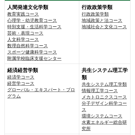
人間発達文化学類
行政政策学類
教育実践コース
行政政策学類
心理学・幼児教育コース
地域政策と法コース
特別支援・生活科学コース
地域社会と文化コース
芸術・表現コース
人文科学コース
数理自然科学コース
スポーツ健康科学コース
附属学校臨床支援センター
経済経営学類
共生システム理工学
経済学コース
類
経営学コース
共生システム理工学類
グローバル・エキスパート・プロ
情報理工学コース
グラム
メカトロニクスコース
分子デザイン科学コー
ス
環境システムコース
⽔素エネルギー総合研
究所