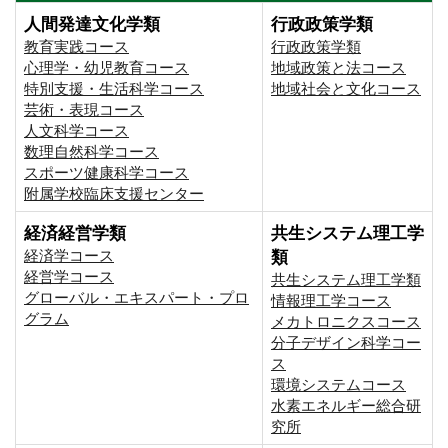
人間発達文化学類
行政政策学類
教育実践コース
行政政策学類
心理学・幼児教育コース
地域政策と法コース
特別支援・生活科学コース
地域社会と文化コース
芸術・表現コース
人文科学コース
数理自然科学コース
スポーツ健康科学コース
附属学校臨床支援センター
経済経営学類
共生システム理工学
経済学コース
類
経営学コース
共生システム理工学類
グローバル・エキスパート・プロ
情報理工学コース
グラム
メカトロニクスコース
分子デザイン科学コー
ス
環境システムコース
⽔素エネルギー総合研
究所