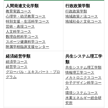
人間発達文化学類
行政政策学類
教育実践コース
行政政策学類
心理学・幼児教育コース
地域政策と法コース
特別支援・生活科学コース
地域社会と文化コース
芸術・表現コース
人文科学コース
数理自然科学コース
スポーツ健康科学コース
附属学校臨床支援センター
経済経営学類
共生システム理工学
経済学コース
類
経営学コース
共生システム理工学類
グローバル・エキスパート・プロ
情報理工学コース
グラム
メカトロニクスコース
分子デザイン科学コー
ス
環境システムコース
⽔素エネルギー総合研
究所