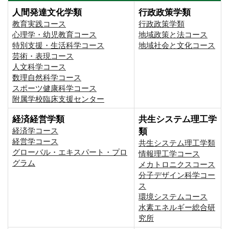
人間発達文化学類
行政政策学類
教育実践コース
行政政策学類
心理学・幼児教育コース
地域政策と法コース
特別支援・生活科学コース
地域社会と文化コース
芸術・表現コース
人文科学コース
数理自然科学コース
スポーツ健康科学コース
附属学校臨床支援センター
経済経営学類
共生システム理工学
経済学コース
類
経営学コース
共生システム理工学類
グローバル・エキスパート・プロ
情報理工学コース
グラム
メカトロニクスコース
分子デザイン科学コー
ス
環境システムコース
⽔素エネルギー総合研
究所