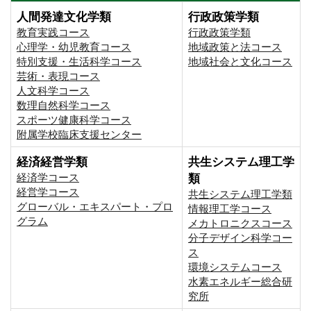
人間発達文化学類
行政政策学類
教育実践コース
行政政策学類
心理学・幼児教育コース
地域政策と法コース
特別支援・生活科学コース
地域社会と文化コース
芸術・表現コース
人文科学コース
数理自然科学コース
スポーツ健康科学コース
附属学校臨床支援センター
経済経営学類
共生システム理工学
経済学コース
類
経営学コース
共生システム理工学類
グローバル・エキスパート・プロ
情報理工学コース
グラム
メカトロニクスコース
分子デザイン科学コー
ス
環境システムコース
⽔素エネルギー総合研
究所