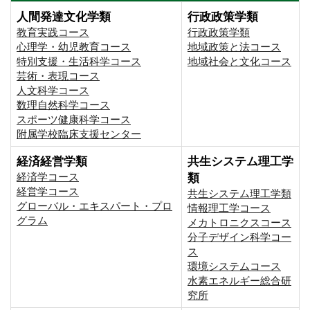
人間発達文化学類
行政政策学類
教育実践コース
行政政策学類
心理学・幼児教育コース
地域政策と法コース
特別支援・生活科学コース
地域社会と文化コース
芸術・表現コース
人文科学コース
数理自然科学コース
スポーツ健康科学コース
附属学校臨床支援センター
経済経営学類
共生システム理工学
経済学コース
類
経営学コース
共生システム理工学類
グローバル・エキスパート・プロ
情報理工学コース
グラム
メカトロニクスコース
分子デザイン科学コー
ス
環境システムコース
⽔素エネルギー総合研
究所