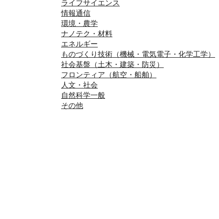
ライフサイエンス
情報通信
環境・農学
ナノテク・材料
エネルギー
ものづくり技術（機械・電気電子・化学工学）
社会基盤（土木・建築・防災）
フロンティア（航空・船舶）
人文・社会
自然科学一般
その他