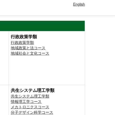
English
行政政策学類
行政政策学類
地域政策と法コース
地域社会と文化コース
共生システム理工学類
共生システム理工学類
情報理工学コース
メカトロニクスコース
分子デザイン科学コース