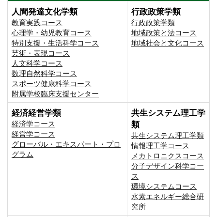
人間発達文化学類
行政政策学類
教育実践コース
行政政策学類
心理学・幼児教育コース
地域政策と法コース
特別支援・生活科学コース
地域社会と文化コース
芸術・表現コース
人文科学コース
数理自然科学コース
スポーツ健康科学コース
附属学校臨床支援センター
経済経営学類
共生システム理工学
経済学コース
類
経営学コース
共生システム理工学類
グローバル・エキスパート・プロ
情報理工学コース
グラム
メカトロニクスコース
分子デザイン科学コー
ス
環境システムコース
⽔素エネルギー総合研
究所