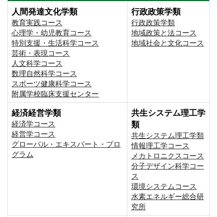
人間発達文化学類
行政政策学類
教育実践コース
行政政策学類
心理学・幼児教育コース
地域政策と法コース
特別支援・生活科学コース
地域社会と文化コース
芸術・表現コース
人文科学コース
数理自然科学コース
スポーツ健康科学コース
附属学校臨床支援センター
経済経営学類
共生システム理工学
経済学コース
類
経営学コース
共生システム理工学類
グローバル・エキスパート・プロ
情報理工学コース
グラム
メカトロニクスコース
分子デザイン科学コー
ス
環境システムコース
⽔素エネルギー総合研
究所