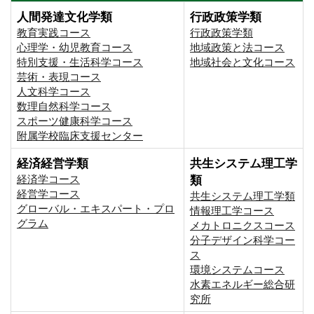
人間発達文化学類
行政政策学類
教育実践コース
行政政策学類
心理学・幼児教育コース
地域政策と法コース
特別支援・生活科学コース
地域社会と文化コース
芸術・表現コース
人文科学コース
数理自然科学コース
スポーツ健康科学コース
附属学校臨床支援センター
経済経営学類
共生システム理工学
経済学コース
類
経営学コース
共生システム理工学類
グローバル・エキスパート・プロ
情報理工学コース
グラム
メカトロニクスコース
分子デザイン科学コー
ス
環境システムコース
⽔素エネルギー総合研
究所