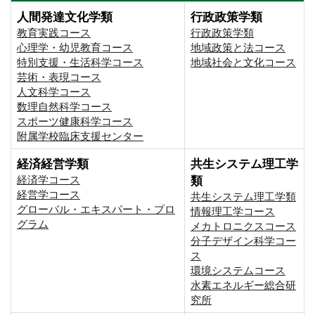
人間発達文化学類
行政政策学類
教育実践コース
行政政策学類
心理学・幼児教育コース
地域政策と法コース
特別支援・生活科学コース
地域社会と文化コース
芸術・表現コース
人文科学コース
数理自然科学コース
スポーツ健康科学コース
附属学校臨床支援センター
経済経営学類
共生システム理工学
経済学コース
類
経営学コース
共生システム理工学類
グローバル・エキスパート・プロ
情報理工学コース
グラム
メカトロニクスコース
分子デザイン科学コー
ス
環境システムコース
⽔素エネルギー総合研
究所