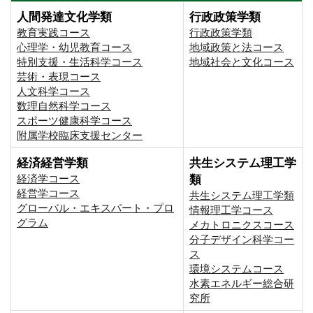
人間発達文化学類
行政政策学類
教育実践コース
行政政策学類
心理学・幼児教育コース
地域政策と法コース
特別支援・生活科学コース
地域社会と文化コース
芸術・表現コース
人文科学コース
数理自然科学コース
スポーツ健康科学コース
附属学校臨床支援センター
経済経営学類
共生システム理工学
経済学コース
類
経営学コース
共生システム理工学類
グローバル・エキスパート・プロ
情報理工学コース
グラム
メカトロニクスコース
分子デザイン科学コー
ス
環境システムコース
⽔素エネルギー総合研
究所