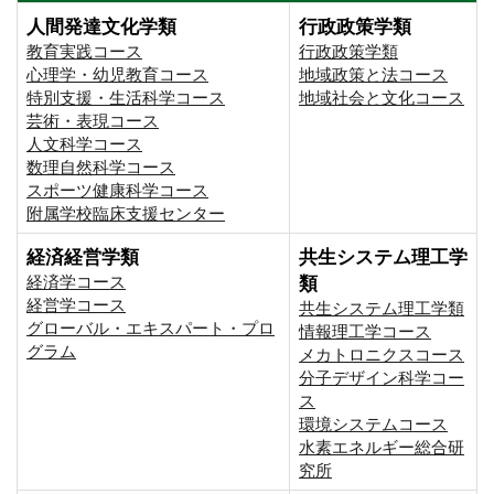
人間発達文化学類
行政政策学類
教育実践コース
行政政策学類
心理学・幼児教育コース
地域政策と法コース
特別支援・生活科学コース
地域社会と文化コース
芸術・表現コース
人文科学コース
数理自然科学コース
スポーツ健康科学コース
附属学校臨床支援センター
経済経営学類
共生システム理工学
経済学コース
類
経営学コース
共生システム理工学類
グローバル・エキスパート・プロ
情報理工学コース
グラム
メカトロニクスコース
分子デザイン科学コー
ス
環境システムコース
⽔素エネルギー総合研
究所