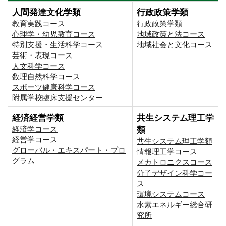
人間発達文化学類
行政政策学類
教育実践コース
行政政策学類
心理学・幼児教育コース
地域政策と法コース
特別支援・生活科学コース
地域社会と文化コース
芸術・表現コース
人文科学コース
数理自然科学コース
スポーツ健康科学コース
附属学校臨床支援センター
経済経営学類
共生システム理工学
経済学コース
類
経営学コース
共生システム理工学類
グローバル・エキスパート・プロ
情報理工学コース
グラム
メカトロニクスコース
分子デザイン科学コー
ス
環境システムコース
⽔素エネルギー総合研
究所