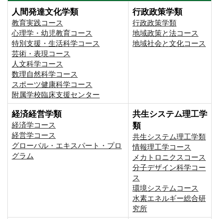
人間発達文化学類
行政政策学類
教育実践コース
行政政策学類
心理学・幼児教育コース
地域政策と法コース
特別支援・生活科学コース
地域社会と文化コース
芸術・表現コース
人文科学コース
数理自然科学コース
スポーツ健康科学コース
附属学校臨床支援センター
経済経営学類
共生システム理工学
経済学コース
類
経営学コース
共生システム理工学類
グローバル・エキスパート・プロ
情報理工学コース
グラム
メカトロニクスコース
分子デザイン科学コー
ス
環境システムコース
⽔素エネルギー総合研
究所