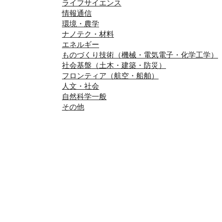
ライフサイエンス
情報通信
環境・農学
ナノテク・材料
エネルギー
ものづくり技術（機械・電気電子・化学工学）
社会基盤（土木・建築・防災）
フロンティア（航空・船舶）
人文・社会
自然科学一般
その他