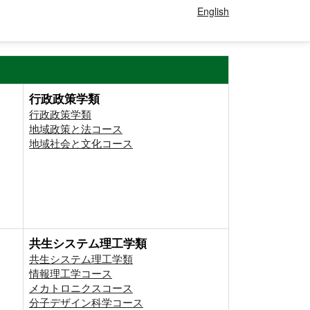
English
行政政策学類
行政政策学類
地域政策と法コース
地域社会と文化コース
共生システム理工学類
共生システム理工学類
情報理工学コース
メカトロニクスコース
分子デザイン科学コース