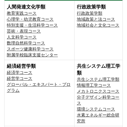
人間発達文化学類
行政政策学類
教育実践コース
行政政策学類
心理学・幼児教育コース
地域政策と法コース
特別支援・生活科学コース
地域社会と文化コース
芸術・表現コース
人文科学コース
数理自然科学コース
スポーツ健康科学コース
附属学校臨床支援センター
経済経営学類
共生システム理工学
経済学コース
類
経営学コース
共生システム理工学類
グローバル・エキスパート・プロ
情報理工学コース
グラム
メカトロニクスコース
分子デザイン科学コー
ス
環境システムコース
⽔素エネルギー総合研
究所