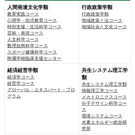
人間発達文化学類
行政政策学類
教育実践コース
行政政策学類
心理学・幼児教育コース
地域政策と法コース
特別支援・生活科学コース
地域社会と文化コース
芸術・表現コース
人文科学コース
数理自然科学コース
スポーツ健康科学コース
附属学校臨床支援センター
経済経営学類
共生システム理工学
経済学コース
類
経営学コース
共生システム理工学類
グローバル・エキスパート・プロ
情報理工学コース
グラム
メカトロニクスコース
分子デザイン科学コー
ス
環境システムコース
⽔素エネルギー総合研
究所