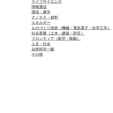
ライフサイエンス
情報通信
環境・農学
ナノテク・材料
エネルギー
ものづくり技術（機械・電気電子・化学工学）
社会基盤（土木・建築・防災）
フロンティア（航空・船舶）
人文・社会
自然科学一般
その他