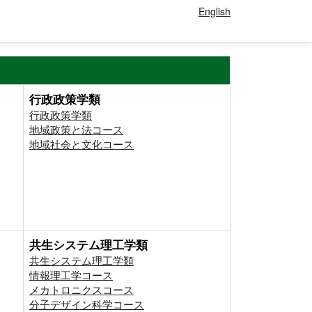
English
行政政策学類
行政政策学類
地域政策と法コース
地域社会と文化コース
共生システム理工学類
共生システム理工学類
情報理工学コース
メカトロニクスコース
分子デザイン科学コース