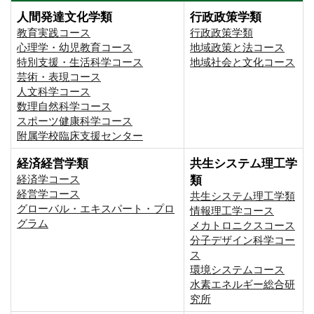
人間発達文化学類
行政政策学類
教育実践コース
行政政策学類
心理学・幼児教育コース
地域政策と法コース
特別支援・生活科学コース
地域社会と文化コース
芸術・表現コース
人文科学コース
数理自然科学コース
スポーツ健康科学コース
附属学校臨床支援センター
経済経営学類
共生システム理工学
経済学コース
類
経営学コース
共生システム理工学類
グローバル・エキスパート・プロ
情報理工学コース
グラム
メカトロニクスコース
分子デザイン科学コー
ス
環境システムコース
⽔素エネルギー総合研
究所