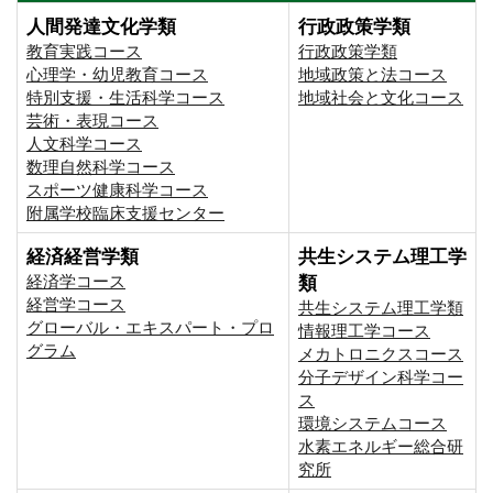
人間発達文化学類
行政政策学類
教育実践コース
行政政策学類
心理学・幼児教育コース
地域政策と法コース
特別支援・生活科学コース
地域社会と文化コース
芸術・表現コース
人文科学コース
数理自然科学コース
スポーツ健康科学コース
附属学校臨床支援センター
経済経営学類
共生システム理工学
経済学コース
類
経営学コース
共生システム理工学類
グローバル・エキスパート・プロ
情報理工学コース
グラム
メカトロニクスコース
分子デザイン科学コー
ス
環境システムコース
⽔素エネルギー総合研
究所