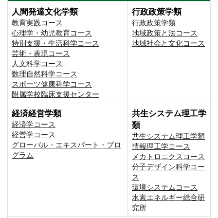
人間発達文化学類
行政政策学類
教育実践コース
行政政策学類
心理学・幼児教育コース
地域政策と法コース
特別支援・生活科学コース
地域社会と文化コース
芸術・表現コース
人文科学コース
数理自然科学コース
スポーツ健康科学コース
附属学校臨床支援センター
経済経営学類
共生システム理工学
経済学コース
類
経営学コース
共生システム理工学類
グローバル・エキスパート・プロ
情報理工学コース
グラム
メカトロニクスコース
分子デザイン科学コー
ス
環境システムコース
⽔素エネルギー総合研
究所