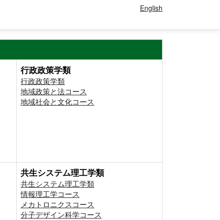
English
行政政策学類
行政政策学類
地域政策と法コース
地域社会と文化コース
共生システム理工学類
共生システム理工学類
情報理工学コース
メカトロニクスコース
分子デザイン科学コース