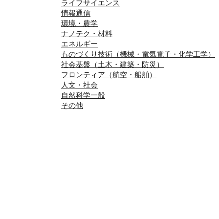
ライフサイエンス
情報通信
環境・農学
ナノテク・材料
エネルギー
ものづくり技術（機械・電気電子・化学工学）
社会基盤（土木・建築・防災）
フロンティア（航空・船舶）
人文・社会
自然科学一般
その他