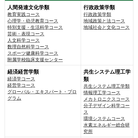
人間発達文化学類
行政政策学類
教育実践コース
行政政策学類
心理学・幼児教育コース
地域政策と法コース
特別支援・生活科学コース
地域社会と文化コース
芸術・表現コース
人文科学コース
数理自然科学コース
スポーツ健康科学コース
附属学校臨床支援センター
経済経営学類
共生システム理工学
経済学コース
類
経営学コース
共生システム理工学類
グローバル・エキスパート・プロ
情報理工学コース
グラム
メカトロニクスコース
分子デザイン科学コー
ス
環境システムコース
⽔素エネルギー総合研
究所