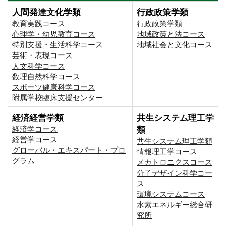
人間発達文化学類
行政政策学類
教育実践コース
行政政策学類
心理学・幼児教育コース
地域政策と法コース
特別支援・生活科学コース
地域社会と文化コース
芸術・表現コース
人文科学コース
数理自然科学コース
スポーツ健康科学コース
附属学校臨床支援センター
経済経営学類
共生システム理工学
経済学コース
類
経営学コース
共生システム理工学類
グローバル・エキスパート・プロ
情報理工学コース
グラム
メカトロニクスコース
分子デザイン科学コー
ス
環境システムコース
⽔素エネルギー総合研
究所