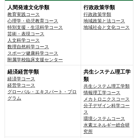
人間発達文化学類
行政政策学類
教育実践コース
行政政策学類
心理学・幼児教育コース
地域政策と法コース
特別支援・生活科学コース
地域社会と文化コース
芸術・表現コース
人文科学コース
数理自然科学コース
スポーツ健康科学コース
附属学校臨床支援センター
経済経営学類
共生システム理工学
経済学コース
類
経営学コース
共生システム理工学類
グローバル・エキスパート・プロ
情報理工学コース
グラム
メカトロニクスコース
分子デザイン科学コー
ス
環境システムコース
⽔素エネルギー総合研
究所