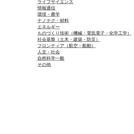
ライフサイエンス
情報通信
環境・農学
ナノテク・材料
エネルギー
ものづくり技術（機械・電気電子・化学工学）
社会基盤（土木・建築・防災）
フロンティア（航空・船舶）
人文・社会
自然科学一般
その他