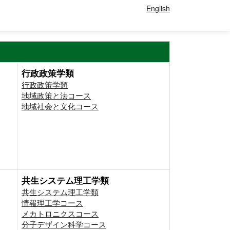
English
行政政策学類
行政政策学類
地域政策と法コース
地域社会と文化コース
共生システム理工学類
共生システム理工学類
情報理工学コース
メカトロニクスコース
分子デザイン科学コース