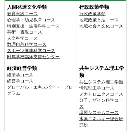
人間発達文化学類
行政政策学類
教育実践コース
行政政策学類
心理学・幼児教育コース
地域政策と法コース
特別支援・生活科学コース
地域社会と文化コース
芸術・表現コース
人文科学コース
数理自然科学コース
スポーツ健康科学コース
附属学校臨床支援センター
経済経営学類
共生システム理工学
経済学コース
類
経営学コース
共生システム理工学類
グローバル・エキスパート・プロ
情報理工学コース
グラム
メカトロニクスコース
分子デザイン科学コー
ス
環境システムコース
⽔素エネルギー総合研
究所