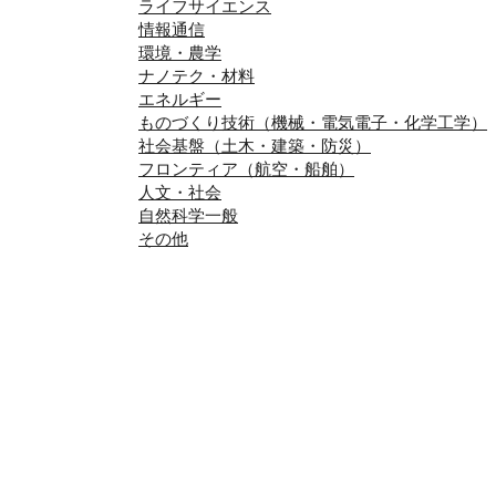
ライフサイエンス
情報通信
環境・農学
ナノテク・材料
エネルギー
ものづくり技術（機械・電気電子・化学工学）
社会基盤（土木・建築・防災）
フロンティア（航空・船舶）
人文・社会
自然科学一般
その他