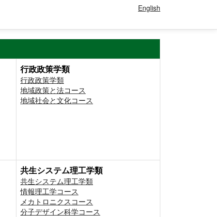
English
行政政策学類
行政政策学類
地域政策と法コース
地域社会と文化コース
共生システム理工学類
共生システム理工学類
情報理工学コース
メカトロニクスコース
分子デザイン科学コース