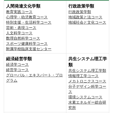
人間発達文化学類
行政政策学類
教育実践コース
行政政策学類
心理学・幼児教育コース
地域政策と法コース
特別支援・生活科学コース
地域社会と文化コース
芸術・表現コース
人文科学コース
数理自然科学コース
スポーツ健康科学コース
附属学校臨床支援センター
経済経営学類
共生システム理工学
経済学コース
類
経営学コース
共生システム理工学類
グローバル・エキスパート・プロ
情報理工学コース
グラム
メカトロニクスコース
分子デザイン科学コー
ス
環境システムコース
⽔素エネルギー総合研
究所