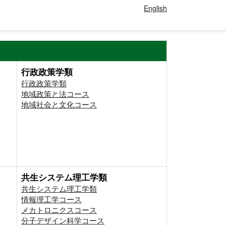
English
行政政策学類
行政政策学類
地域政策と法コース
地域社会と文化コース
共生システム理工学類
共生システム理工学類
情報理工学コース
メカトロニクスコース
分子デザイン科学コース