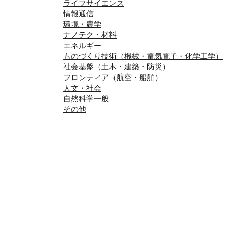
ライフサイエンス
情報通信
環境・農学
ナノテク・材料
エネルギー
ものづくり技術（機械・電気電子・化学工学）
社会基盤（土木・建築・防災）
フロンティア（航空・船舶）
人文・社会
自然科学一般
その他