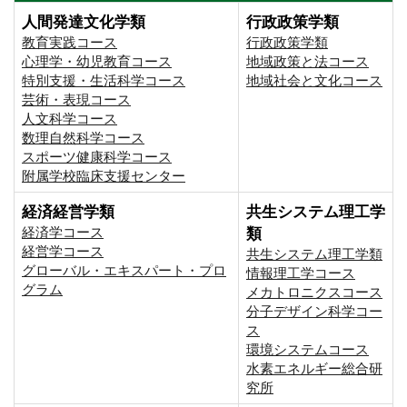
人間発達文化学類
行政政策学類
教育実践コース
行政政策学類
心理学・幼児教育コース
地域政策と法コース
特別支援・生活科学コース
地域社会と文化コース
芸術・表現コース
人文科学コース
数理自然科学コース
スポーツ健康科学コース
附属学校臨床支援センター
経済経営学類
共生システム理工学
経済学コース
類
経営学コース
共生システム理工学類
グローバル・エキスパート・プロ
情報理工学コース
グラム
メカトロニクスコース
分子デザイン科学コー
ス
環境システムコース
⽔素エネルギー総合研
究所