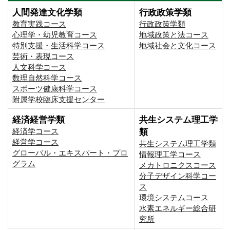
人間発達文化学類
行政政策学類
教育実践コース
行政政策学類
心理学・幼児教育コース
地域政策と法コース
特別支援・生活科学コース
地域社会と文化コース
芸術・表現コース
人文科学コース
数理自然科学コース
スポーツ健康科学コース
附属学校臨床支援センター
経済経営学類
共生システム理工学
経済学コース
類
経営学コース
共生システム理工学類
グローバル・エキスパート・プロ
情報理工学コース
グラム
メカトロニクスコース
分子デザイン科学コー
ス
環境システムコース
⽔素エネルギー総合研
究所