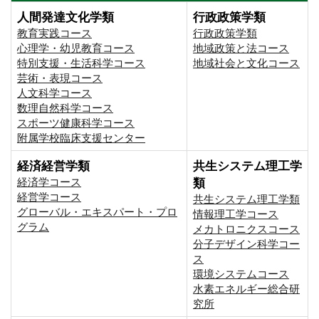
人間発達文化学類
行政政策学類
教育実践コース
行政政策学類
心理学・幼児教育コース
地域政策と法コース
特別支援・生活科学コース
地域社会と文化コース
芸術・表現コース
人文科学コース
数理自然科学コース
スポーツ健康科学コース
附属学校臨床支援センター
経済経営学類
共生システム理工学
経済学コース
類
経営学コース
共生システム理工学類
グローバル・エキスパート・プロ
情報理工学コース
グラム
メカトロニクスコース
分子デザイン科学コー
ス
環境システムコース
⽔素エネルギー総合研
究所