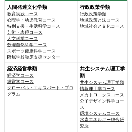
人間発達文化学類
行政政策学類
教育実践コース
行政政策学類
心理学・幼児教育コース
地域政策と法コース
特別支援・生活科学コース
地域社会と文化コース
芸術・表現コース
人文科学コース
数理自然科学コース
スポーツ健康科学コース
附属学校臨床支援センター
経済経営学類
共生システム理工学
経済学コース
類
経営学コース
共生システム理工学類
グローバル・エキスパート・プロ
情報理工学コース
グラム
メカトロニクスコース
分子デザイン科学コー
ス
環境システムコース
⽔素エネルギー総合研
究所