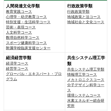
人間発達文化学類
行政政策学類
教育実践コース
行政政策学類
心理学・幼児教育コース
地域政策と法コース
特別支援・生活科学コース
地域社会と文化コース
芸術・表現コース
人文科学コース
数理自然科学コース
スポーツ健康科学コース
附属学校臨床支援センター
経済経営学類
共生システム理工学
経済学コース
類
経営学コース
共生システム理工学類
グローバル・エキスパート・プロ
情報理工学コース
グラム
メカトロニクスコース
分子デザイン科学コー
ス
環境システムコース
⽔素エネルギー総合研
究所