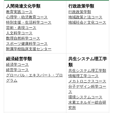
人間発達文化学類
行政政策学類
教育実践コース
行政政策学類
心理学・幼児教育コース
地域政策と法コース
特別支援・生活科学コース
地域社会と文化コース
芸術・表現コース
人文科学コース
数理自然科学コース
スポーツ健康科学コース
附属学校臨床支援センター
経済経営学類
共生システム理工学
経済学コース
類
経営学コース
共生システム理工学類
グローバル・エキスパート・プロ
情報理工学コース
グラム
メカトロニクスコース
分子デザイン科学コー
ス
環境システムコース
⽔素エネルギー総合研
究所