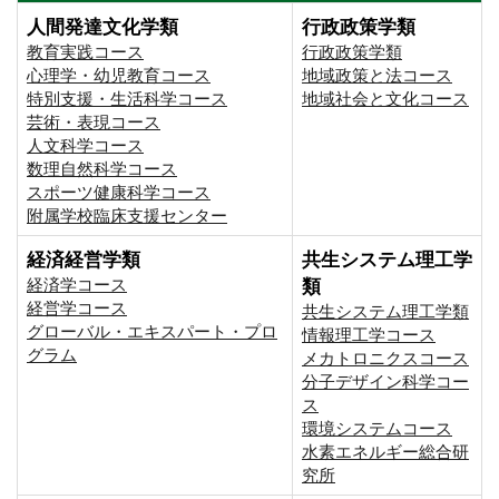
人間発達文化学類
行政政策学類
教育実践コース
行政政策学類
心理学・幼児教育コース
地域政策と法コース
特別支援・生活科学コース
地域社会と文化コース
芸術・表現コース
人文科学コース
数理自然科学コース
スポーツ健康科学コース
附属学校臨床支援センター
経済経営学類
共生システム理工学
経済学コース
類
経営学コース
共生システム理工学類
グローバル・エキスパート・プロ
情報理工学コース
グラム
メカトロニクスコース
分子デザイン科学コー
ス
環境システムコース
⽔素エネルギー総合研
究所