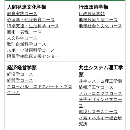
人間発達文化学類
行政政策学類
教育実践コース
行政政策学類
心理学・幼児教育コース
地域政策と法コース
特別支援・生活科学コース
地域社会と文化コース
芸術・表現コース
人文科学コース
数理自然科学コース
スポーツ健康科学コース
附属学校臨床支援センター
経済経営学類
共生システム理工学
経済学コース
類
経営学コース
共生システム理工学類
グローバル・エキスパート・プロ
情報理工学コース
グラム
メカトロニクスコース
分子デザイン科学コー
ス
環境システムコース
⽔素エネルギー総合研
究所