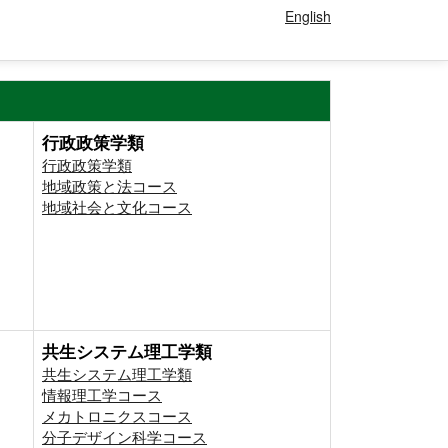
English
行政政策学類
行政政策学類
地域政策と法コース
地域社会と文化コース
共生システム理工学類
共生システム理工学類
情報理工学コース
メカトロニクスコース
分子デザイン科学コース