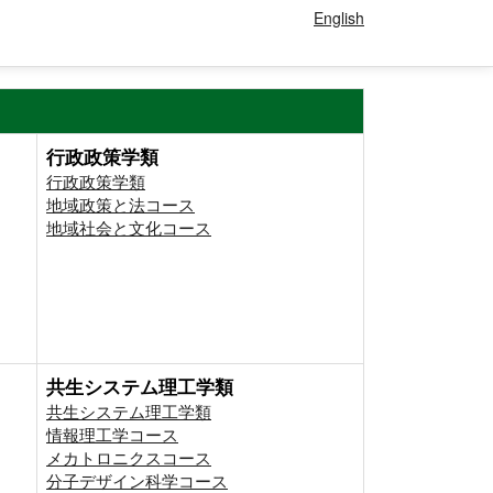
English
行政政策学類
行政政策学類
地域政策と法コース
地域社会と文化コース
共生システム理工学類
共生システム理工学類
情報理工学コース
メカトロニクスコース
分子デザイン科学コース