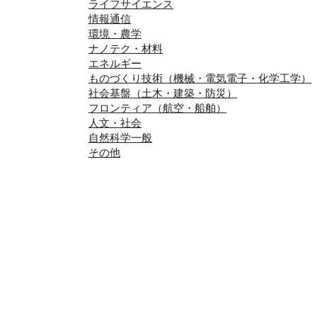
ライフサイエンス
情報通信
環境・農学
ナノテク・材料
エネルギー
ものづくり技術（機械・電気電子・化学工学）
社会基盤（土木・建築・防災）
フロンティア（航空・船舶）
人文・社会
自然科学一般
その他