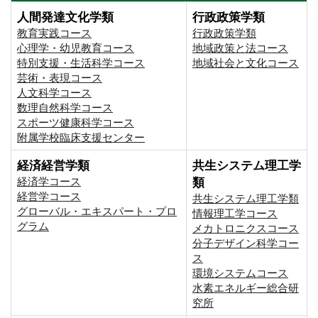
人間発達文化学類
行政政策学類
教育実践コース
行政政策学類
心理学・幼児教育コース
地域政策と法コース
特別支援・生活科学コース
地域社会と文化コース
芸術・表現コース
人文科学コース
数理自然科学コース
スポーツ健康科学コース
附属学校臨床支援センター
経済経営学類
共生システム理工学
経済学コース
類
経営学コース
共生システム理工学類
グローバル・エキスパート・プロ
情報理工学コース
グラム
メカトロニクスコース
分子デザイン科学コー
ス
環境システムコース
⽔素エネルギー総合研
究所